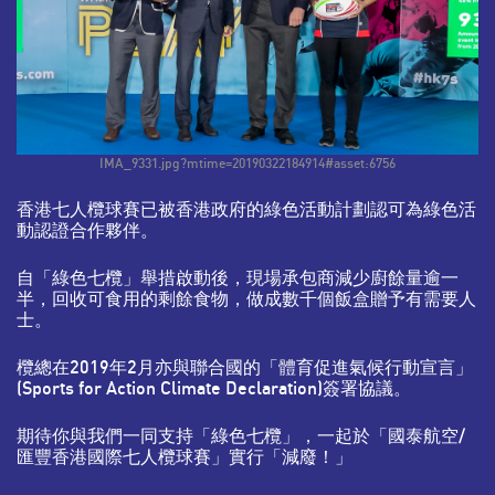
IMA_9331.jpg?mtime=20190322184914#asset:6756
香港七人欖球賽已被香港政府的綠色活動計劃認可為綠色活
動認證合作夥伴。
自「綠色七欖」舉措啟動後，現場承包商減少廚餘量逾一
半，回收可食用的剩餘食物，做成數千個飯盒贈予有需要人
士。
欖總在2019年2月亦與聯合國的「體育促進氣候行動宣言」
(Sports for Action Climate Declaration)簽署協議。
期待你與我們一同支持「綠色七欖」，一起於「國泰航空/
匯豐香港國際七人欖球賽」實行「減廢！」