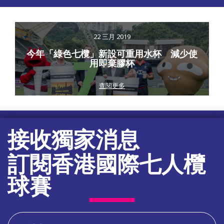
22 三月 2019
今年「綠色七欖」新設可重用水杯 減少使
用即棄膠杯
查閱更多
接收獨家消息
訂閱香港國際七人欖
球賽