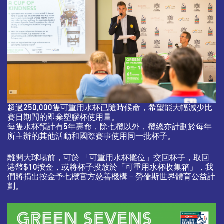
超過250,000隻可重用水杯已隨時候命，希望能大幅減少比
賽日期間的即棄塑膠杯使用量。
每隻水杯預計有5年壽命，除七欖以外，欖總亦計劃於每年
所主辦的其他活動和國際賽事使用同一批杯子。
離開大球場前，可於 「可重用水杯攤位」交回杯子，取回
港幣$10按金，或將杯子投放於「可重用水杯收集箱」，我
們將捐出按金予七欖官方慈善機構－勞倫斯世界體育公益計
劃。