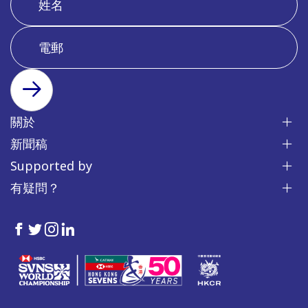
訂閱
關於
新聞稿
Supported by
有疑問？
HKSevens
HKSevens
HKSevens
HKSevens
on Facebook
on Twitter
on Instagram
on LinkedIn