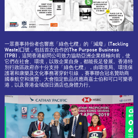
一眾賽事持份者也響應「綠色七欖」的「減廢」(Tackling
Waste)囗號，包括首次合作的The Purpose Business
(TPB)，這間香港顧問公司致力協助亞洲企業積極向前，使
它們在社會、環境，以致企業自身，都能長足發展。香港特
別行政區政府亦十分支持「綠色七欖」，由環境局、環境保
護署和康樂及文化事務署穿針引線 ，賽事聯合冠名贊助商
國泰航空和滙豐、大會指定飲品供應商嘉士伯和可口可樂香
港，以及香港金域假日酒店也身體力行。