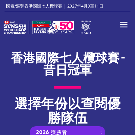
'
國泰/滙豐香港國際七人欖球賽 | 2027年4月9至11日
Toggle
香港國際七人欖球賽 -
昔日冠軍
選擇年份以查閱優
勝隊伍
2026 獲勝者