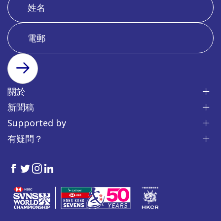
訂閱
關於
新聞稿
Supported by
有疑問？
HKSevens
HKSevens
HKSevens
HKSevens
on Facebook
on Twitter
on Instagram
on LinkedIn