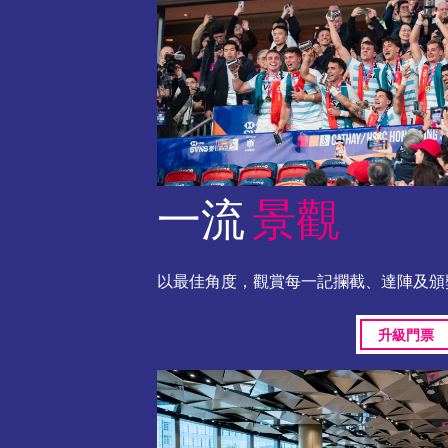
一流
景觀
以最佳角度，觀賞每一記攔截、達陣及頒
升級門票