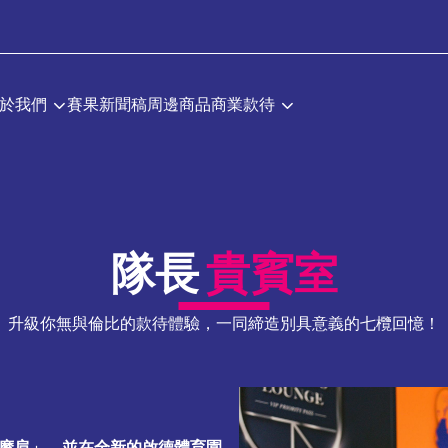
於我們
賽果
新聞稿
周邊商品
商業款待
隊長
貴賓室
升級你無與倫比的款待體驗，一同締造別具意義的七欖回憶！
摩肩」，並在全新的啟德體育園