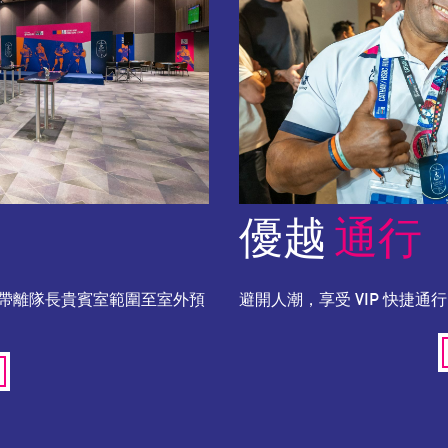
優越
通行
帶離隊長貴賓室範圍至室外預
避開人潮，享受 VIP 快捷