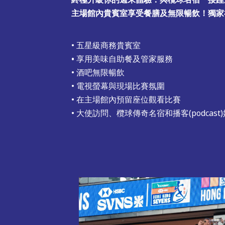
主場館內貴賓室享受餐膳及無限暢飲！獨家
• 五星級商務貴賓室
•
享用美味自助餐及管家服務
• 酒吧無限暢飲
• 電視螢幕與現場比賽氛圍
• 在主場館內預留座位觀看比賽
• 大使訪問、欖球傳奇名宿和播客(podcast