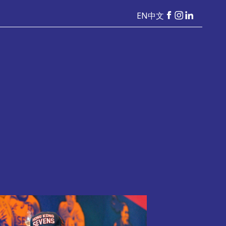
EN
中文
HKSevens
HKSevens
HKSeven
on Facebook
on Instag
on Linke