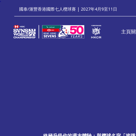
'
國泰/滙豐香港國際七人欖球賽 | 2027年4月9至11日
主頁
關
終極升級你的週末體驗：與欖球名宿「接踵