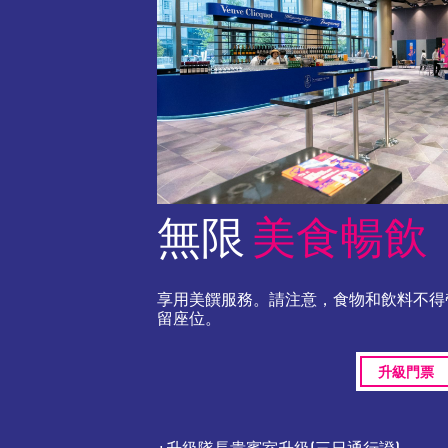
無限
美食暢飲
享用美饌服務。請注意，食物和飲料不得
留座位。
升級門票
+升級隊長貴賓室升級(三日通行證)