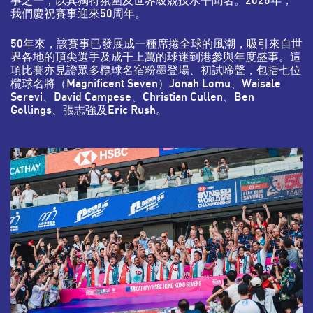
事之一，以其獨特氛圍及世界級競技水平聞名。2026年，
我們慶祝賽事迎來50周年。
50年來，該賽事已發展成一種席捲全球的風潮，吸引來自世
界各地的頂尖選手及成千上萬的球迷到港參與年度盛事。這
項比賽亦見證眾多欖球名宿粉墨登場、初試啼聲，包括七位
欖球名將（Magnificent Seven）Jonah Lomu、Waisale
Serevi、David Campese、Christian Cullen、Ben
Gollings、張志強及Eric Rush。