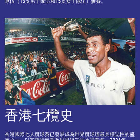
隊伍（15支男子隊伍和15支女子隊伍）參賽。
香港七欖史
香港國際七人欖球賽已發展成為世界欖球壇最具標誌性的盛