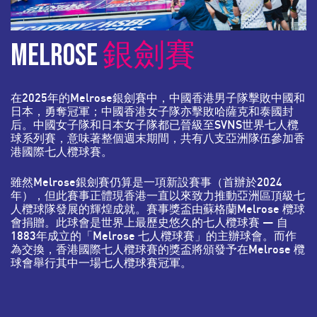
MELROSE
銀劍賽
在2025年的Melrose銀劍賽中，中國香港男子隊擊敗中國和
日本，勇奪冠軍；中國香港女子隊亦擊敗哈薩克和泰國封
后。中國女子隊和日本女子隊都已晉級至SVNS世界七人欖
球系列賽，意味著整個週末期間，共有八支亞洲隊伍參加香
港國際七人欖球賽。
雖然Melrose銀劍賽仍算是一項新設賽事（首辦於2024
年），但此賽事正體現香港一直以來致力推動亞洲區頂級七
人欖球隊發展的輝煌成就。賽事獎盃由蘇格蘭Melrose 欖球
會捐贈。此球會是世界上最歷史悠久的七人欖球賽 — 自
1883年成立的「Melrose 七人欖球賽」的主辦球會。而作
為交換，香港國際七人欖球賽的獎盃將頒發予在Melrose 欖
球會舉行其中一場七人欖球賽冠軍。