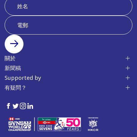
訂閱
關於
新聞稿
Supported by
有疑問？
HKSevens
HKSevens
HKSevens
HKSevens
on Facebook
on Twitter
on Instagram
on LinkedIn