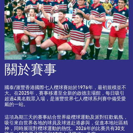
關於賽事
國泰/滙豐香港國際七人欖球賽始於1976年，最初規模並不
大。在2025年，賽事移遷至全新的啟德主場館，每日吸引
超過4萬名觀眾入場，是滙豐世界七人欖球系列賽中備受愛
戴的一站。
這項為期三天的賽事結合世界級欖球運動及派對狂歡氣氛，
吸引來自世界各地的球員及球迷赴港參與，促進本地社區精
神，同時展現對欖球運動的熱忱。2026年的比賽共有30支