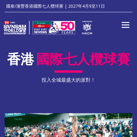
'
國泰/滙豐香港國際七人欖球賽 | 2027年4月9至11日
Toggle
香港
國際七人欖球賽
投入全城最
盛大
的派對！