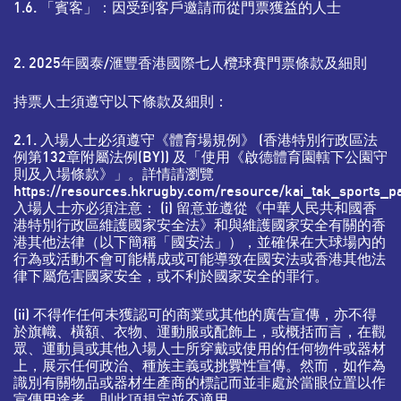
1.6. 「賓客」：因受到客戶邀請而從門票獲益的人士
2. 2025年國泰
/滙
豐香港國際七人欖球賽
門
票條款及細則
持票人士須
遵守以下條款及細則：
2.1. 入場人士必須遵守《體育場規例》 (香港特別行政區法
例第132章附屬法例(BY)) 及「使用《啟德體育園轄下公園守
則及入場條款》」。詳情請瀏覽
https://resources.hkrugby.com/resource/kai_tak_sports_p
入場人士亦必須注意： (i) 留意並遵從《中華人民共和國香
港特別行政區維護國家安全法》和與維護國家安全有關的香
港其他法律（以下簡稱「國安法」），並確保在大球場內的
行為或活動不會可能構成或可能導致在國安法或香港其他法
律下屬危害國家安全，或不利於國家安全的罪行。
(ii) 不得作任何未獲認可的商業或其他的廣告宣傳，亦不得
於旗幟、橫額、衣物、運動服或配飾上，或概括而言，在觀
眾、運動員或其他入場人士所穿戴或使用的任何物件或器材
上，展示任何政治、種族主義或挑釁性宣傳。然而，如作為
識別有關物品或器材生產商的標記而並非處於當眼位置以作
宣傳用途者，則此項規定並不適用。