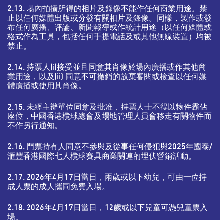
2.13. 場內拍攝所得的相片及錄像不能作任何商業用途。禁
止以任何媒體出版或分發有關相片及錄像。同樣，製作或發
布任何廣播、評論、新聞報導或作統計用途（以任何媒體或
格式作為工具，包括任何手提電話及或其他無線裝置）均被
禁止。
2.14. 持票人(i)接受並且同意其肖像於場內廣播或作其他商
業用途，以及(ii) 同意不可撤銷的放棄審閱或檢查以任何媒
體廣播或使用其肖像。
2.15. 未經主辦單位同意及批准，持票人士不得以物件霸佔
座位，中國香港欖球總會及場地管理人員會移走有關物件而
不作另行通知。
2.16. 門票持有人同意不參與及從事任何侵犯與2025年國泰/
滙豐香港國際七人欖球賽具商業關連的埋伏營銷活動。
2.17. 2026年4月17日當日﹐兩歲或以下幼兒，可由一位持
成人票的成人攜同免費入場。
2.18. 2026年4月17日當日﹐12歲或以下兒童可憑兒童票入
場。