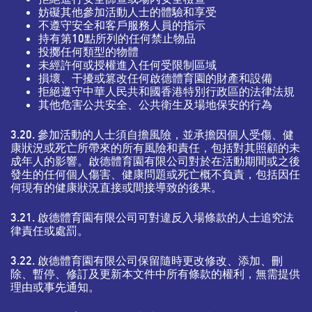
妨礙其他參加活動人士的體驗和享受
不遵守安全和客戶服務人員的指示
持有第10點所列的任何禁止物品
投擲任何類型的物體
未經許何或授權進入任何受限制區域
損壞、干擾或篡改任何啟德體育園的財產和設備
拒絕遵守中華人民共和國香港特別行政區的法律法規
其他危害公共安全、公共衛生及場地保安的行為
3.20. 參加活動的人士須自擔風險，並承擔因個人受傷、健
康狀況或死亡所帶來的所有風險和責任，包括對其照顧的未
成年人的影響。啟德體育園有限公司對於在活動期間或之後
發生的任何個人傷害、健康問題或死亡概不負責，包括因任
何現有的健康狀況直接或間接導致的後果。
3.21. 啟德體育園有限公司可對違反入場條款的人士追究法
律責任或處罰。
3.22. 啟德體育園有限公司保留隨時更改修改、添加、刪
除、暫停、修訂及更新本文件中所有條款的權利，無需提供
理由或事先通知。