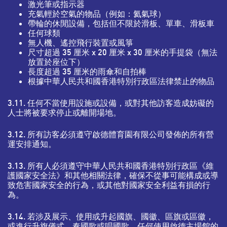
激光筆或指示器
充氣輕於空氣的物品（例如：氦氣球）
帶輪的休閒設備，包括但不限於滑板、單車、滑板車
任何球類
無人機、遙控飛行裝置或風箏
尺寸超過 35 厘米 x 20 厘米 x 30 厘米的手提袋（無法
放置於座位下）
長度超過 35 厘米的雨傘和自拍棒
根據中華人民共和國香港特別行政區法律禁止的物品
3.11. 任何不當使用設施或設備，或對其他訪客造成妨礙的
人士將被要求停止或離開場地。
3.12. 所有訪客必須遵守啟德體育園有限公司發佈的所有營
運安排通知。
3.13. 所有人必須遵守中華人民共和國香港特別行政區《維
護國家安全法》和其他相關法律，確保不從事可能構成或導
致危害國家安全的行為，或其他對國家安全利益有損的行
為。
3.14. 若涉及展示、使用或升起國旗、國徽、區旗或區徽，
或進行升旗儀式、奏國歌或唱國歌，任何使用啟德主場館的