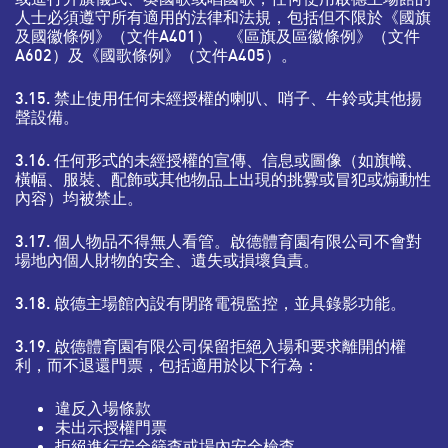
人士必須遵守所有適用的法律和法規，包括但不限於《國旗
及國徽條例》（文件A401）、《區旗及區徽條例》（文件
A602）及《國歌條例》（文件A405）。
3.15. 禁止使用任何未經授權的喇叭、哨子、牛鈴或其他揚
聲設備。
3.16. 任何形式的未經授權的宣傳、信息或圖像（如旗幟、
橫幅、服裝、配飾或其他物品上出現的挑釁或冒犯或煽動性
內容）均被禁止。
3.17. 個人物品不得無人看管。啟德體育園有限公司不會對
場地內個人財物的安全、遺失或損壞負責。
3.18. 啟德主場館內設有閉路電視監控，並具錄影功能。
3.19. 啟德體育園有限公司保留拒絕入場和要求離開的權
利，而不退還門票，包括適用於以下行為：
違反入場條款
未出示授權門票
拒絕進行安全篩查或場內安全檢查