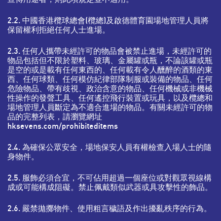
2.2. 中國香港欖球總會(欖總)及啟德體育園場地管理人員將
保留權利拒絕任何人士進場。
2.3. 任何人攜帶未經許可的物品會被禁止進場，未經許可的
物品包括但不限於塑料、玻璃、金屬罐或瓶，不論該罐或瓶
是空的或是載有任何東西的、任何載有令人醺醉的酒類的東
西、任何球類、任何模仿紀律部隊制服或裝備的物品、任何
危險物品、帶有歧視、政治含意的物品、任何機械或非機械
性操作的發聲工具、任何遙控飛行裝置或玩具，以及欖總和
場地管理人員斷定為不適合進場的物品。有關未經許可的物
品的完整列表，請瀏覽網址
hksevens.com/prohibiteditems
2.4. 為確保公眾安全，場地保安人員有權檢查入場人士的隨
身物件。
2.5. 服飾必須合宜，不可佔用超過一個座位或對觀眾視線構
成或可能構成阻礙。禁止佩戴類似武器或具攻擊性的飾品。
2.6. 嚴禁拋擲物件、使用粗言穢語及作出擾亂秩序的行為。