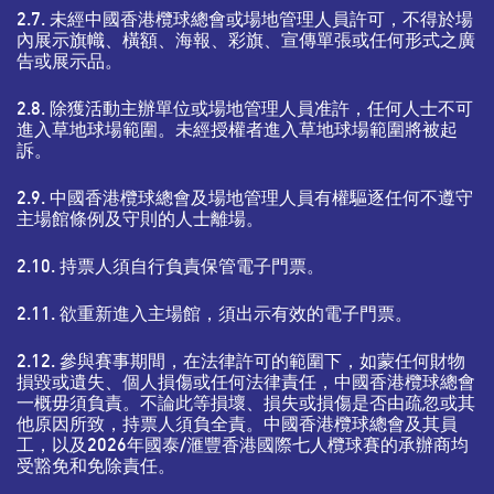
2.7. 未經中國香港欖球總會或場地管理人員許可，不得於場
內展示旗幟、橫額、海報、彩旗、宣傳單張或任何形式之廣
告或展示品。
2.8. 除獲活動主辦單位或場地管理人員准許，任何人士不可
進入草地球場範圍。未經授權者進入草地球場範圍將被起
訴。
2.9. 中國香港欖球總會及場地管理人員有權驅逐任何不遵守
主場館條例及守則的人士離場。
2.10. 持票人須自行負責保管電子門票。
2.11. 欲重新進入主場館，須出示有效的電子門票。
2.12. 參與賽事期間，在法律許可的範圍下，如蒙任何財物
損毀或遺失、個人損傷或任何法律責任，中國香港欖球總會
一概毋須負責。不論此等損壞、損失或損傷是否由疏忽或其
他原因所致，持票人須負全責。中國香港欖球總會及其員
工，以及2026年國泰/滙豐香港國際七人欖球賽的承辦商均
受豁免和免除責任。