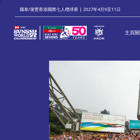
'
國泰/滙豐香港國際七人欖球賽 | 2027年4月9至11日
主頁
關