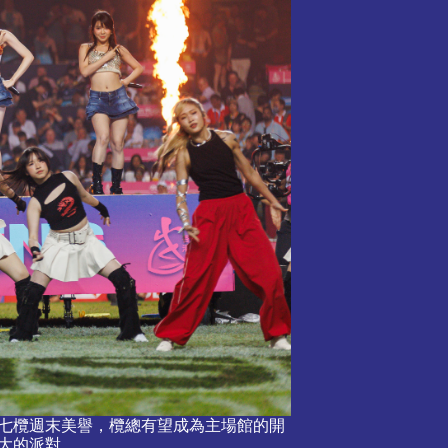
七欖週末美譽，欖總有望成為主場館的開
大的派對。