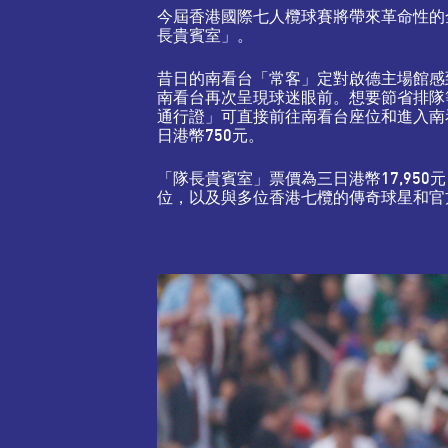
今屆香港國際七人欖球賽將帶來革命性的
長貴賓室」。
昔日的南看台「常客」定對啟德主場館感
南看台再次呈現球迷眼前。想要節省排隊
通行證」可直接前往南看台座位和進入南看
日港幣750元。
「隊長貴賓室」票價為三日港幣17,95
位，以及與多位香港七欖的傳奇球星和官