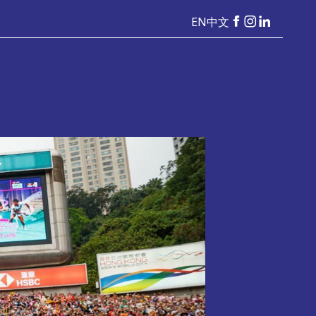
EN
中文
HKSevens
HKSevens
HKSeven
on Facebook
on Instag
on Linke