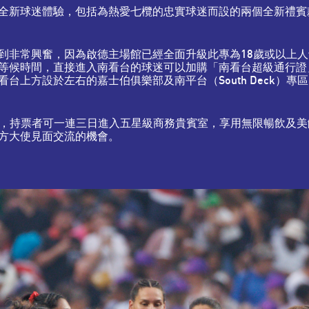
全新球迷體驗，包括為熱愛七欖的忠實球迷而設的兩個全新禮賓
到非常興奮，因為啟德主場館已經全面升級此專為18歲或以上
等候時間，直接進入南看台的球迷可以加購「南看台超級通行證
台上方設於左右的嘉士伯俱樂部及南平台（South Deck）
0元，持票者可一連三日進入五星級商務貴賓室，享用無限暢飲及
方大使見面交流的機會。