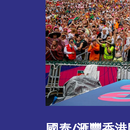
國泰/滙豐香