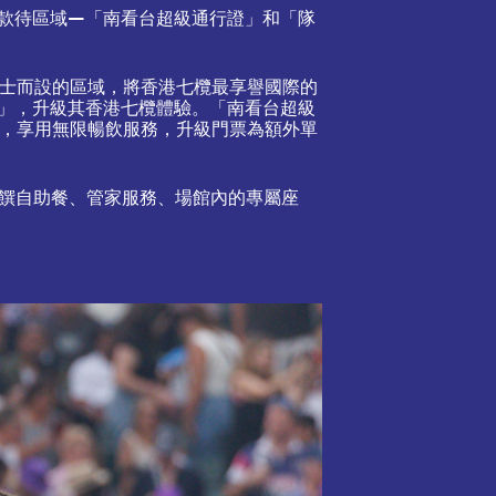
款待區域—「南看台超級通行證」和「隊
人士而設的區域，將香港七欖最享譽國際的
」，升級其香港七欖體驗。「南看台超級
專區，享用無限暢飲服務，升級門票為額外單
美饌自助餐、管家服務、場館內的專屬座