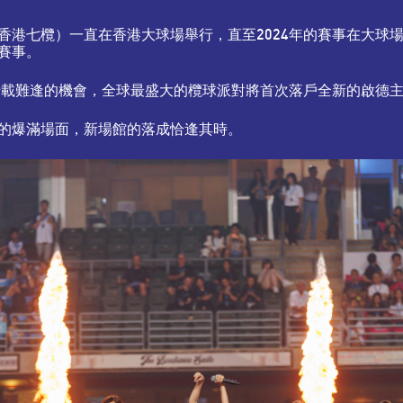
香港七欖）一直在香港大球場舉行，直至2024年的賽事在大球
賽事。
個千載難逢的機會，全球最盛大的欖球派對將首次落戶全新的啟德
的爆滿場面，新場館的落成恰逢其時。