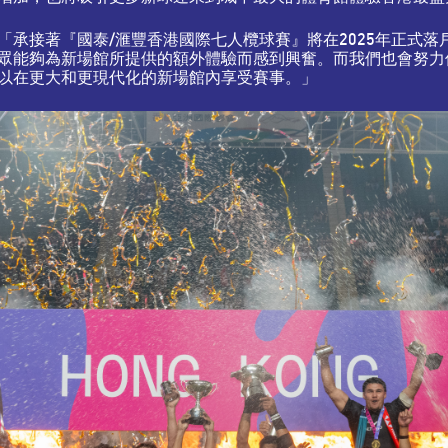
）表示：「承接著『國泰/滙豐香港國際七人欖球賽』將在2025年正
眾能夠為新場館所提供的額外體驗而感到興奮。而我們也會努力
以在更大和更現代化的新場館內享受賽事。」