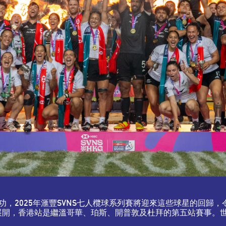
2025年滙豐SVNS七人欖球系列賽將迎來這些球星的回歸，令
12 月 1 日展開，香港站是繼溫哥華、珀斯、開普敦及杜拜的第五站