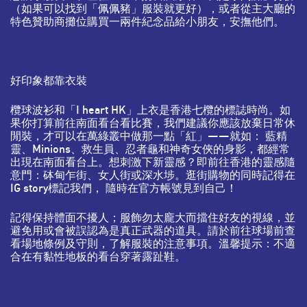
（如果可以找到「佩佩豬」服裝就更好），或者從主大廳的
特色贊助商攤位購買一兩件紀念品給小朋友，安撫他們。
好印象都靠衣裝
欖球波衫和「I heart HK」上衣是香港七欖的標誌時尚。如
果你打算前往南面看台看比賽，我們建議你應該放棄日常休
閒裝，才可以在萬綠叢中做那一點「紅」——就如： 藍精
靈、Minions、救生員、忍者龜和神奇女俠的身影，都經常
出現在南面看台上。想刺激下新靈感？即前往香港的靈感隨
意門：砵甸乍街、女人街或深水埗。逛街購物的同時記得在
IG story標記我們， 隨時在官方帳號見到自己！
記得保持體面不擾人；服飾勿太龐大而擋住好友的視線，並
避免用或會被誤認為是真正武器的道具。請於前往球場前查
看場地條例及守則，了解服裝的注意事項。溫馨提示：不適
合在有黏性地板的看台穿著露趾鞋。