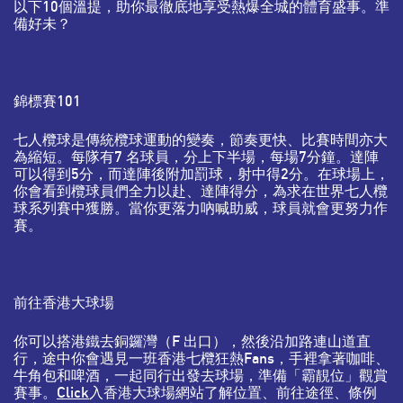
以下10個溫提，助你最徹底地享受熱爆全城的體育盛事。準
備好未？
錦標賽101
七人欖球是傳統欖球運動的變奏，節奏更快、比賽時間亦大
為縮短。每隊有7 名球員，分上下半場，每場7分鐘。達陣
可以得到5分，而達陣後附加罰球，射中得2分。在球場上，
你會看到欖球員們全力以赴、達陣得分，為求在世界七人欖
球系列賽中獲勝。當你更落力吶喊助威，球員就會更努力作
賽。
前往香港大球場
你可以搭港鐵去銅鑼灣（F 出口），然後沿加路連山道直
行，途中你會遇見一班香港七欖狂熱Fans，手裡拿著咖啡、
牛角包和啤酒，一起同行出發去球場，準備「霸靚位」觀賞
賽事。
Click
入香港大球場網站了解位置、前往途徑、條例