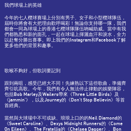
我們球場上的英雄
今年的七人欖球賽場上分別有男子、女子和小型欖球隊伍，
屆時你將會有大把理由歡呼喝彩！無論你支持哪一隊，我們
都會一同為球場上的香港七欖球隊隊伍吶喊助威。當中有我
們都熟悉和新的面孔，一起在球場上揮灑血汗和淚水，全力
以赴奪分勝出賽事。即上我們的Instagram和Facebook了解
更多他們的背景和趣事。
歌喉不夠好，但歌詞要記到
跟到兩咀，感受已經大不同！先練熟以下這些歌曲，準備齊
齊引吭高歌。今年，我們有令人無法停止律動的娛樂陣容，
包括Bob Marley及Wailers帶來《Three Little Birds》及
《jammin’》，以及Journey的《Don’t Stop Believin》等首
首經典。
當然與大球場中不可或缺、琅琅上口的的Neil Diamond的
《Sweet Caroline》、Dexys Midnight Runners的《Come
On Eileen》、The Fratellis的《Chelsea Dagger》、Bon