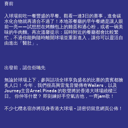
賽前
入球場前吃一餐豐盛的早餐。觀看一連3日的賽事，進食碳
水化合物就再適合不過了！本地茶餐廳的早午餐總是讓人眼
前一亮——試想想在烤麵包上的雞蛋和通心粉，或者一碗美
味的牛肉麵。再次溫馨提示：屆時附近的餐廳都會比較繁
忙，不過你能夠隨時離開球場並重新進入，讓你可以靈活自
由進出「醫肚」。
出發前，認住佢哋先
無論於球場上下，參與詰項全球享負盛名的比賽的貴賓都膾
炙人口！ 今年，我們很高興雷鬼音樂傳奇Wailers，以及
Journey主音Arnel Pineda 的歌聲將於香港大球場繞樑三
日。 你仲等什麼？ 即刻練好手空氣吉他，一齊jam歌！
不少七欖名宿亦將現身香港大球場 - 請密切留意網頁公佈！