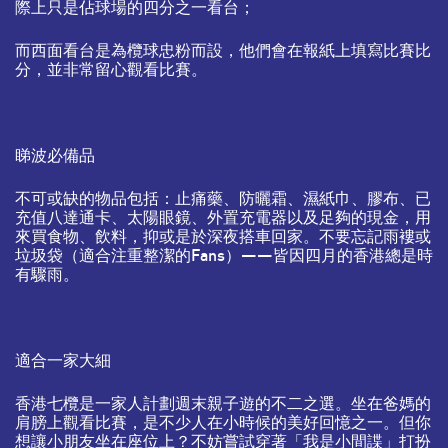
際上只是佔球場的四分之一看台；
而西面看台是為欖球忠粉而設，他們會在報紙上填寫比賽比
分，並非常留心觀看比賽。
睇波必備品
不可或缺的物品包括：止痛藥、防曬霜、濕紙巾、膠布、已
充值八達通卡、太陽眼鏡、外置充電器以及足夠的現金，用
來買食物、飲料，抑或是於深夜搭車回家。不要忘記雨褸或
垃圾袋（適合注重整潔的Fans）——皆因四月的香港總是時
有驟雨。
適合一家大細
香港七欖是一家人計劃週末親子遊的不二之選。坐在爸媽的
肩膀上觀看比賽，是不少人在小時候的美好回憶之一。但你
想讓小朋友坐在座位上？不妨嘗試穿著「我是小間諜」打扮