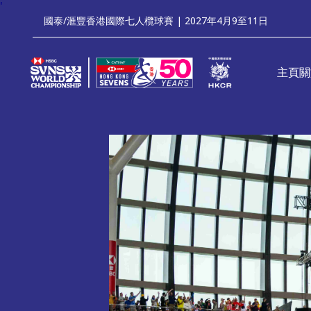
'
國泰/滙豐香港國際七人欖球賽 | 2027年4月9至11日
主頁
關