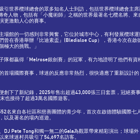
世界欖球總會的眾多知名人士到訪，包括世界欖球總會主席羅賓遜（B
界的傳奇人物，包括有「小魔術師」之稱的世界最著名七欖名將、來自斐濟的
演更激動人心的賽事。
主場館的一切感到非常興奮，它位於城市中心，有利發展欖球運
在香港舉辦『比迪素盃』(Bledisloe Cup），香港今次
個極大的挑戰。」
隊都贏得「Melrose銀劍賽」的冠軍，有力地證明了他們有
的首場國際賽事，球迷的反應非常熱烈，很快適應了重新設計的
下了新紀錄，2025年售出超過43,000張三日套票，冠絕賽
欖周末也接待了超過3萬名國際遊客。
552名來自各社區和慈善團體的青少年，首次在啟德體驗國際七人
，以及著名的場內巡遊。
efs、DJ Pete Tong和獨一無二的Gala為觀眾帶來精彩演出
來球迷村共吸引了54,697名訪客。