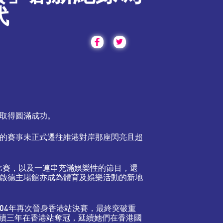
代
並取得圓滿成功。
迎的賽事未正式遷往維港對岸那座閃亮且超
比賽，以及一連串充滿娛樂性的節目，還
而啟德主場館亦成為體育及娛樂活動的新地
04年再次晉身香港站決賽，最終突破重
續三年在香港站奪冠，延續她們在香港國