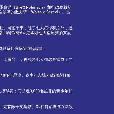
rett Robinson）和行政總裁基
撒力菲（Waisale Serevi）。當
動。展望未來，除了七人欖球賽之外，這
在啟德主場館舉辦香港國際七人欖球賽的質素
資格與系列賽隊伍同場較量。
「南看台」，再次將七人欖球賽當成了自
事40多年歷史。賽事的入場人數超過11萬
欖球賽；而超過3,000名註冊的青少年和
；球場外，還有數十支樂隊、DJ和舞蹈團隊在新設