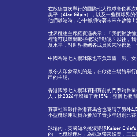
在啟德首次舉行的國際七人欖球賽也再次吸引
奧平（Alan Gilpin），以及一些欖球
他們離港時，心中都期待著未來在啟德上
世界欖總主席羅賓遜表示：「我們對啟德
裡還可以舉辦哪些欖球活動呢？以往，我們曾
及水平，對世界欖總各成員國來說都是一
中國香港七人欖球隊也不負眾望，男、女子
最令人印象深刻的是，在啟德主場館舉行
己的主場。
香港國際七人欖球賽開賽前的門票銷售量便創
人，比2024年增加了近15%，整個七
賽事社區夥伴香港賽馬會也邀請了另外4,
小型欖球運動員亦參加了青少年組別比賽
球場內，英國知名搖滾樂隊Kaiser Chi
的「七欖球迷村」為觀眾帶來娛樂，三日以