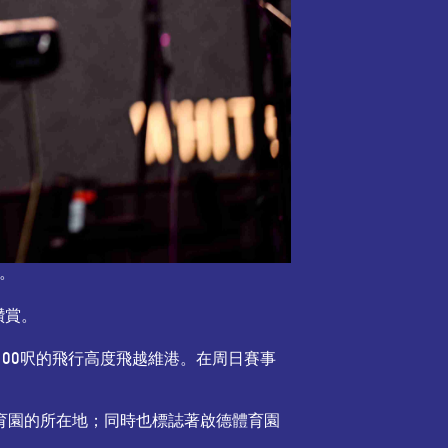
。
讚賞。
,100呎的飛行高度飛越維港。在周日賽事
育園的所在地；同時也標誌著啟德體育園