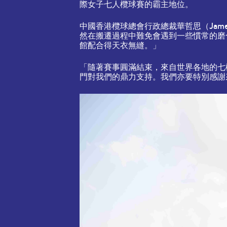
際女子七人欖球賽的霸主地位。
中國香港欖球總會行政總裁華哲思（Jame
然在搬遷過程中難免會遇到一些慣常的磨
館配合得天衣無縫。」
「隨著賽事圓滿結束，來自世界各地的七
門對我們的鼎力支持。我們亦要特別感謝