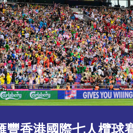
泰/滙豐香港國際七人欖球