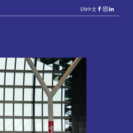
EN
中文
HKSevens
HKSevens
HKSeven
on Facebook
on Instag
on Linke