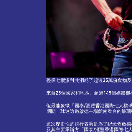
整個七欖派對共消耗了超過35萬份食物
來自25個國家和地區、超過145個媒體
但最能象徵「國泰/滙豐香港國際七人欖球賽
期間，球迷透過啟德主場館南看台的玻璃
這次歷史性的飛行表演是為了紀念舊啟德
及其主要承辦方「國泰/滙豐香港國際七