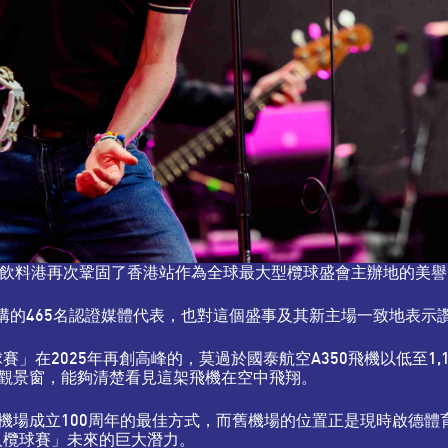
及飲料港再次鞏固了香港站作為全球最大型欖球盛會主辦地的美譽
機構的465名認證媒體代表，也對這個盛事及其新主場一致地表示
」在2025年再創高峰的，莫過於國泰航空A350飛機以低至1
觀景窗，能夠清楚看見這架飛機在空中飛翔。
機場成立100周年的最佳方式，而舊機場的位置正是現時啟德體
人欖球賽」未來的巨大潛力。