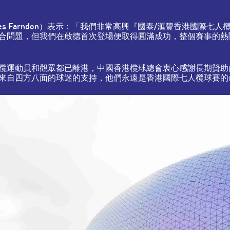
s Farndon）表示：「我們非常高興『國泰/滙豐香港國際
合問題，但我們在啟德首次登場便取得圓滿成功，整個賽事的熱
欖運動員和觀眾都已離港，中國香港欖球總會衷心感謝長期贊助
來自四方八面的球迷的支持，他們永遠是香港國際七人欖球賽的