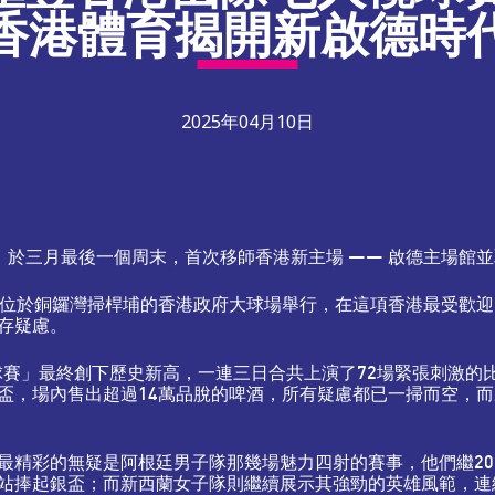
香港體育揭開新啟德時
2025年04月10日
賽」於三月最後一個周末，首次移師香港新主場 —— 啟德主場館
在位於銅鑼灣掃桿埔的香港政府大球場舉行，在這項香港最受歡
存疑慮。
球賽」最終創下歷史新高，一連三日合共上演了72場緊張刺激的
盃，場內售出超過14萬品脫的啤酒，所有疑慮都已一掃而空，
最精彩的無疑是阿根廷男子隊那幾場魅力四射的賽事，他們繼20
站捧起銀盃；而新西蘭女子隊則繼續展示其強勁的英雄風範，連